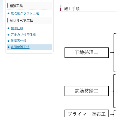
補強工法
施工手順
無収縮グラウト工法
ＭＵリペア工法
標準仕様
アルカリ付与仕様
耐塩害仕様
表面保護工法