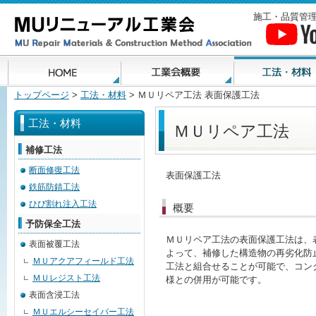
施工・品質管理
トップページ
>
工法・材料
> ＭＵリペア工法 表面保護工法
工法・材料
ＭＵリペア工法
補修工法
断面修復工法
表面保護工法
鉄筋防錆工法
ひび割れ注入工法
概要
予防保全工法
ＭＵリペア工法の表面保護工法は、
表面被覆工法
よって、補修した構造物の再劣化防
ＭＵアクアフィールド工法
工法と組合せることが可能で、コン
ＭＵレジスト工法
様との併用が可能です。
表面含浸工法
ＭＵエルシーセイバー工法