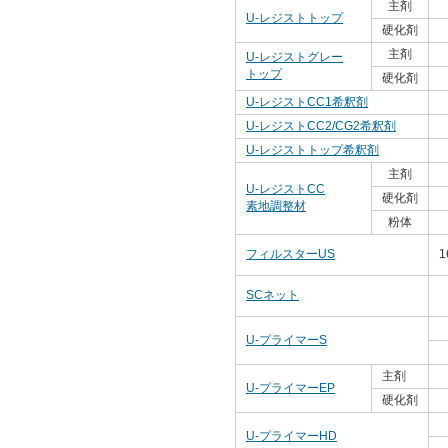
主剤
U-レジストトップ
硬化剤
主剤
U-レジストグレー
トップ
硬化剤
U-レジストCC1希釈剤
U-レジストCC2/CG2希釈剤
U-レジストトップ希釈剤
主剤
U-レジストCC
硬化剤
素地調整材
粉体
フィルスターUS
1
SCネット
U-プライマーS
主剤
U-プライマーEP
硬化剤
U-プライマーHD