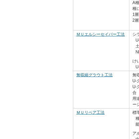
A
種
1
2
ＭＵエルシーセイバー工法
シ
土
N
け
無収縮グラウト工法
無
U
U
合
用
ー
ＭＵリペア工法
標
ア