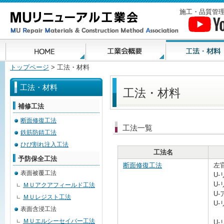
施工・品質管理
トップページ
> 工法・材料
工法・材料
工法・材料
補修工法
断面修復工法
工法一覧
鉄筋防錆工法
ひび割れ注入工法
工法名
予防保全工法
断面修復工法
左
表面被覆工法
U
U-
ＭＵアクアフィールド工法
U
ＭＵレジスト工法
U
表面含浸工法
ＭＵエルシーセイバー工法
U