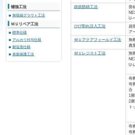
補強工法
鉄筋防錆工法
亜
N
無収縮グラウト工法
U
ＭＵリペア工法
ひび割れ注入工法
超
ア
標準仕様
ＭＵアクアフィールド工法
無
アルカリ付与仕様
農
耐塩害仕様
ＭＵレジスト工法
無
表面保護工法
N
U
有
有
合
1
2
ト
有
有